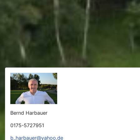
Bernd Harbauer
0175-5727951
b_harbauer@yahoo.de