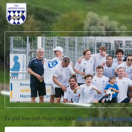
Es gibt kein pdf-Plugin, es kann
die pdf-Datei herunterg